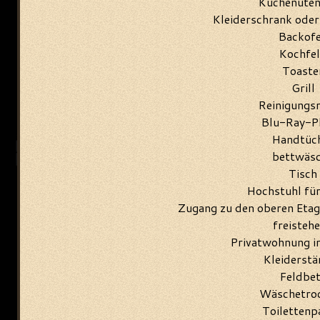
Küchenutens
Kleiderschrank oder
Backof
Kochfe
Toaste
Grill
Reinigungsm
Blu-Ray-P
Handtüc
bettwäs
Tisch
Hochstuhl für
Zugang zu den oberen Etag
freisteh
Privatwohnung 
Kleiderstä
Feldbet
Wäschetro
Toilettenp