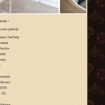
nia -
kowo płatna)
awy i herbaty
wanna
włosów
zniki
enny
a
sowania
ynkowa
 DVD
z CD
ofalowa