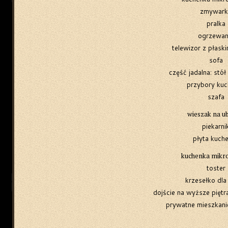
zmywark
pralka
ogrzewan
telewizor z płask
sofa
część jadalna: stół
przybory kuc
szafa
wieszak na u
piekarni
płyta kuch
kuchenka mikr
toster
krzesełko dla 
dojście na wyższe piętr
prywatne mieszkani