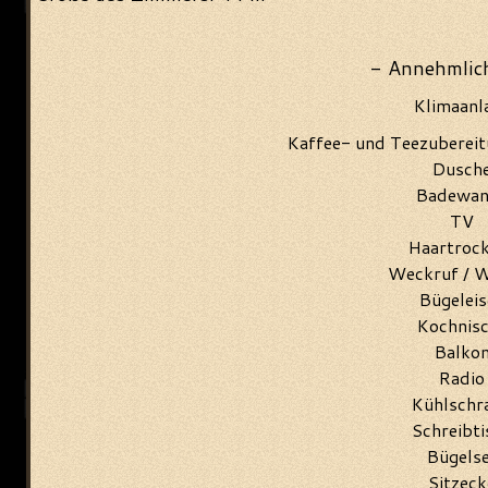
- Annehmlich
Klimaanl
Kaffee- und Teezubereit
Dusch
Badewan
TV
Haartroc
Weckruf / 
Bügeleis
Kochnis
Balko
Radio
Kühlschr
Schreibti
Bügels
Sitzeck