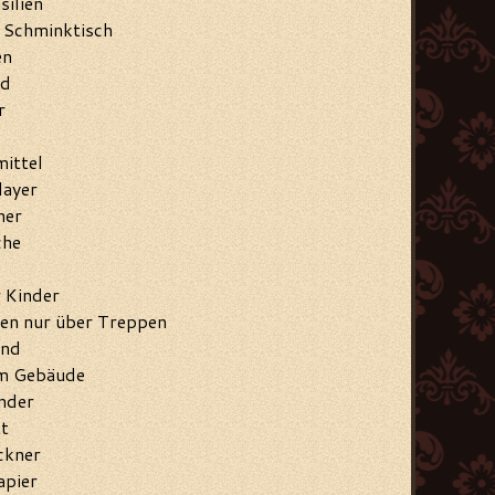
ilien
 Schminktisch
en
ld
r
ittel
layer
her
che
 Kinder
en nur über Treppen
end
im Gebäude
nder
t
ckner
apier