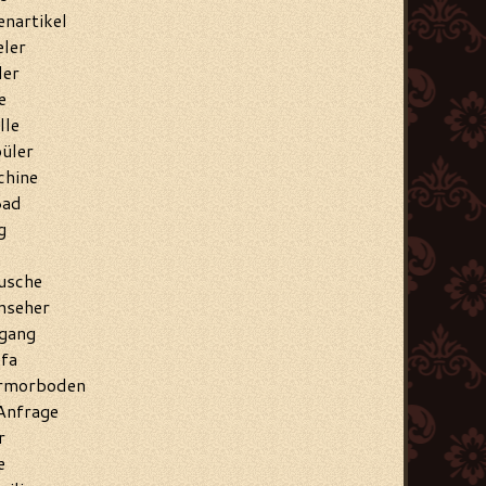
enartikel
ler
ler
e
lle
üler
hine
Bad
g
usche
nseher
ngang
fa
armorboden
Anfrage
r
e