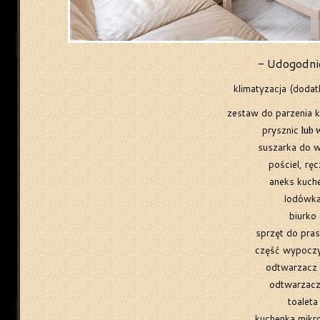
- Udogodnie
klimatyzacja (dodat
z
estaw do parzenia k
prysznic
lub 
suszarka do 
pościel, ręc
aneks kuch
lodówk
biurko
sprzęt do pra
część wypocz
odtwarzacz
odtwarzac
toaleta
kuchenka mikr