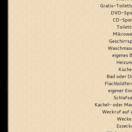
Gratis-Toilett
DVD-Spie
CD-Spie
Toilett
Mikrowe
Geschirrsp
Waschmasc
eigenes 
Heizun
Küche
Bad oder D
Flachbildfer
eigener Ei
Schlafso
Kachel- oder M
Weckruf auf 
Wecke
Esseck