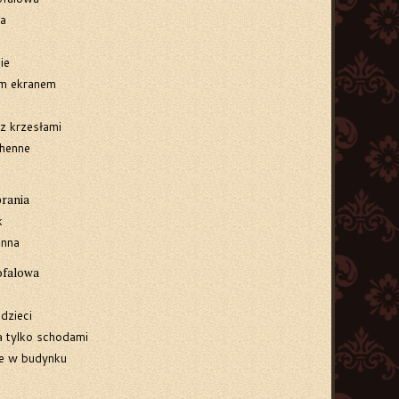
a
ie
im ekranem
 z krzesłami
henne
brania
k
enna
ofalowa
dzieci
a tylko schodami
e w budynku